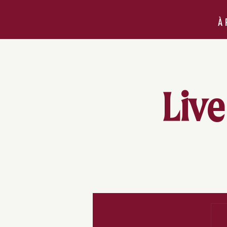
À 
Live