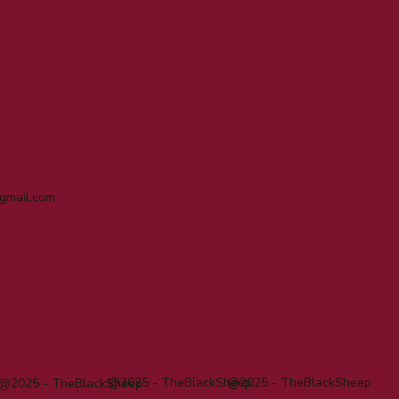
gmail.com
@2025 - TheBlackSheep
@2025 - TheBlackSheep
@2025 - TheBlackSheep