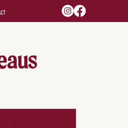
ACT
deaus