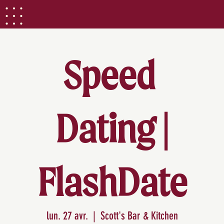
Speed ​​
Dating |
FlashDate
lun. 27 avr.
  |  
Scott's Bar & Kitchen