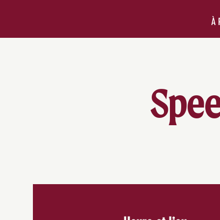
À 
Speed