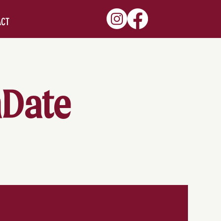
ACT
shDate