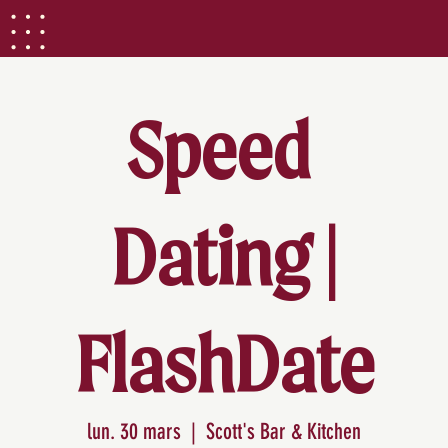
Speed ​​
Dating |
FlashDate
lun. 30 mars
  |  
Scott's Bar & Kitchen