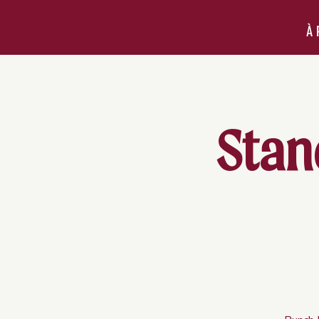
À 
Stan