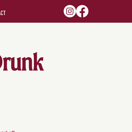
ACT
Drunk