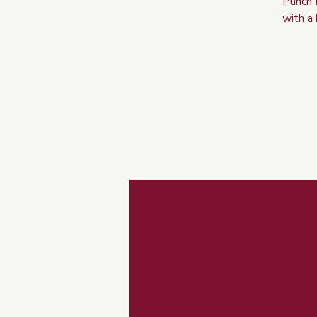
Punch 
with a 