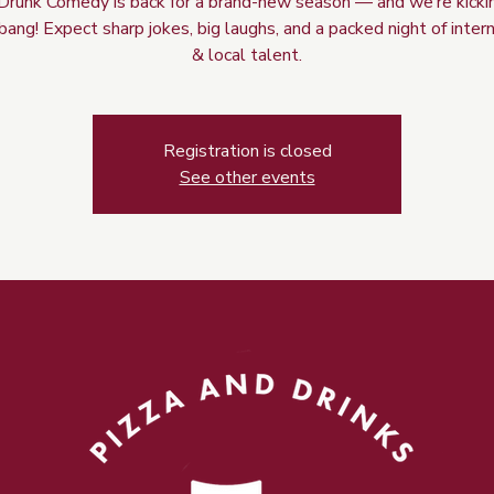
Drunk Comedy is back for a brand-new season — and we’re kicking
bang! Expect sharp jokes, big laughs, and a packed night of inter
& local talent.
Registration is closed
See other events